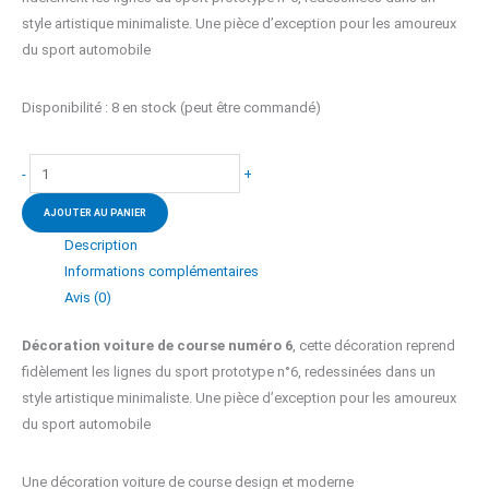
style artistique minimaliste. Une pièce d’exception pour les amoureux
du sport automobile
Disponibilité :
8 en stock (peut être commandé)
quantité
-
+
de
AJOUTER AU PANIER
Décoration
voiture
Description
de
Informations complémentaires
course
Avis (0)
numéro
Décoration voiture de course numéro 6
, cette décoration reprend
6
fidèlement les lignes du sport prototype n°6, redessinées dans un
style artistique minimaliste. Une pièce d’exception pour les amoureux
du sport automobile
Une décoration voiture de course design et moderne