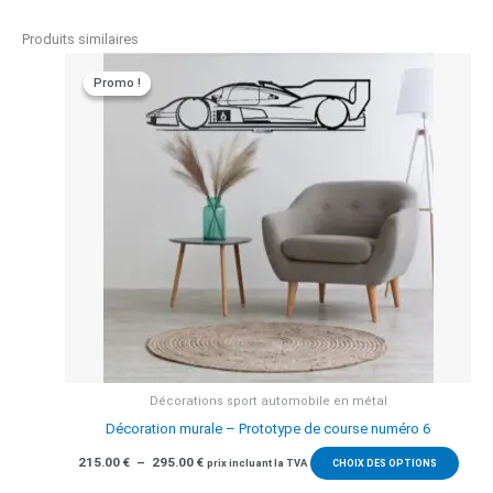
Produits similaires
Promo !
Promo !
Décorations sport automobile en métal
Décoration murale – Prototype de course numéro 6
Plage
Ce
215.00
€
–
295.00
€
prix incluant la TVA
CHOIX DES OPTIONS
de
produ
prix :